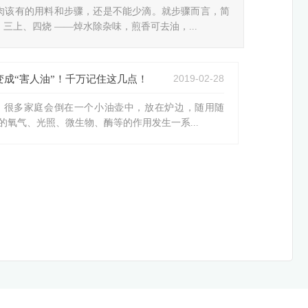
肉该有的用料和步骤，还是不能少滴。就步骤而言，简
三上、四烧 ——焯水除杂味，煎香可去油，...
2019-02-28
成“害人油”！千万记住这几点！
，很多家庭会倒在一个小油壶中，放在炉边，随用随
氧气、光照、微生物、酶等的作用发生一系...