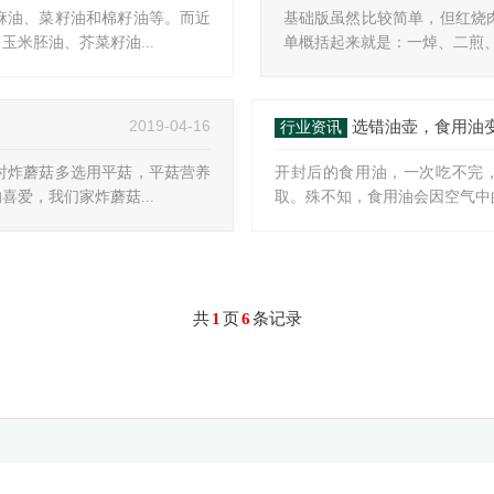
麻油、菜籽油和棉籽油等。而近
基础版虽然比较简单，但红烧
米胚油、芥菜籽油...
单概括起来就是：一焯、二煎、
2019-04-16
选错油壶，食用油变
行业资讯
时炸蘑菇多选用平菇，平菇营养
开封后的食用油，一次吃不完
爱，我们家炸蘑菇...
取。殊不知，食用油会因空气中的
共
1
页
6
条记录