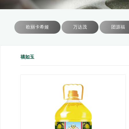
欧丽卡希娅
万达茂
团源福
禧如玉