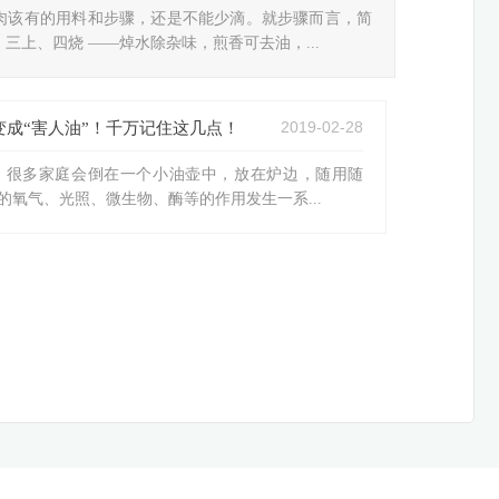
肉该有的用料和步骤，还是不能少滴。就步骤而言，简
三上、四烧 ——焯水除杂味，煎香可去油，...
2019-02-28
成“害人油”！千万记住这几点！
，很多家庭会倒在一个小油壶中，放在炉边，随用随
氧气、光照、微生物、酶等的作用发生一系...