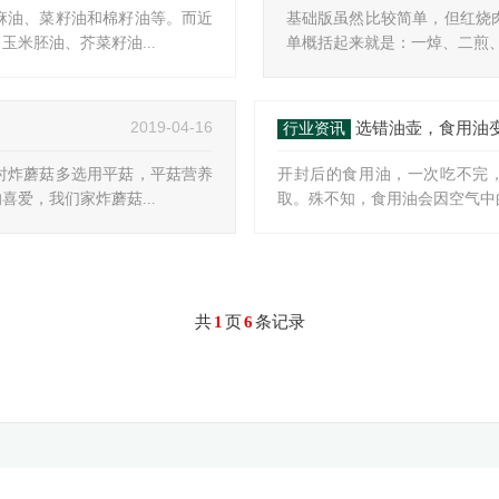
麻油、菜籽油和棉籽油等。而近
基础版虽然比较简单，但红烧
米胚油、芥菜籽油...
单概括起来就是：一焯、二煎、
2019-04-16
选错油壶，食用油变
行业资讯
时炸蘑菇多选用平菇，平菇营养
开封后的食用油，一次吃不完
爱，我们家炸蘑菇...
取。殊不知，食用油会因空气中的
共
1
页
6
条记录