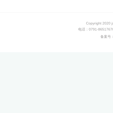
Copyright 202
电话：0791-8651
备案号